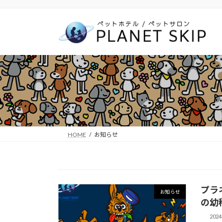
コ
ナ
ン
ビ
テ
ゲ
ン
ー
ツ
シ
へ
ョ
ス
ン
キ
に
ッ
移
プ
動
HOME
お知らせ
プラ
お知らせ
の幼
202