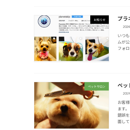
プラ
お知らせ
202
いつも
ムが公
フォロ
ペッ
ペットサロン
201
お客様
ます。
錯誤を
面して