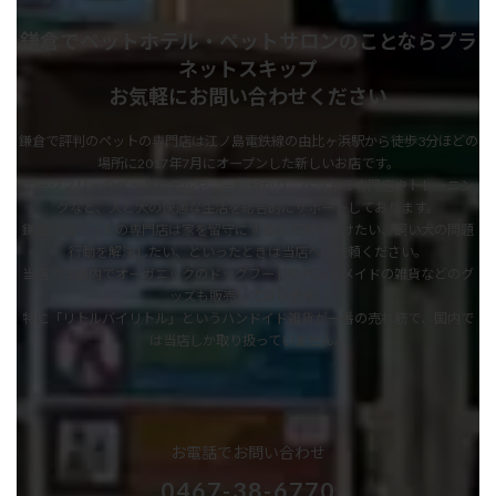
鎌倉でペットホテル・ペットサロンのことならプラ
ネットスキップ
お気軽にお問い合わせください
鎌倉で評判のペットの専門店は江ノ島電鉄線の由比ヶ浜駅から徒歩3分ほどの
場所に2017年7月にオープンした新しいお店です。
ケージフリーのペットホテルや、一時預かり、ペットの専門店やトレーニン
グなど、人と犬の快適な生活を総合的にサポートしております。
鎌倉の当ペットの専門店は家を留守にするので犬を預けたい、飼い犬の問題
行動を解決したい、といったときは当店へご依頼ください。
当店では店内でオーガニックのドッグフードやハンドメイドの雑貨などのグ
ッズも販売しております。
特に「リトルバイリトル」というハンドイド雑貨が一番の売れ筋で、国内で
は当店しか取り扱っていません。
お電話でお問い合わせ
0467-38-6770