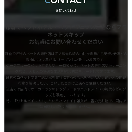
お問い合わせ
鎌倉でペットホテル・ペットサロンのことならプラ
ネットスキップ
お気軽にお問い合わせください
鎌倉で評判のペットの専門店は江ノ島電鉄線の由比ヶ浜駅から徒歩3分ほどの
場所に2017年7月にオープンした新しいお店です。
ケージフリーのペットホテルや、一時預かり、ペットの専門店やトレーニン
グなど、人と犬の快適な生活を総合的にサポートしております。
鎌倉の当ペットの専門店は家を留守にするので犬を預けたい、飼い犬の問題
行動を解決したい、といったときは当店へご依頼ください。
当店では店内でオーガニックのドッグフードやハンドメイドの雑貨などのグ
ッズも販売しております。
特に「リトルバイリトル」というハンドイド雑貨が一番の売れ筋で、国内で
は当店しか取り扱っていません。