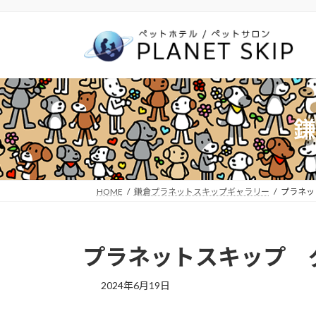
コ
ナ
ン
ビ
テ
ゲ
ン
ー
ツ
シ
へ
ョ
ス
ン
鎌
キ
に
ッ
移
プ
動
HOME
鎌倉プラネットスキップギャラリー
プラネッ
プラネットスキップ 
2024年6月19日