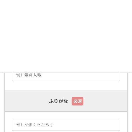
必須の項目を入力して「確認画面へ進む」ボタンを押してくださ
い。
お名前
必須
ふりがな
必須